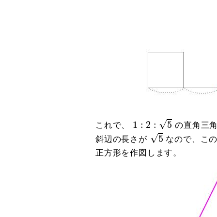
1
:
2
:
5
√
1
:
2
:
5
これで、
の直角三角
5
√
5
斜辺の長さが
なので、この
正方形を作図します。