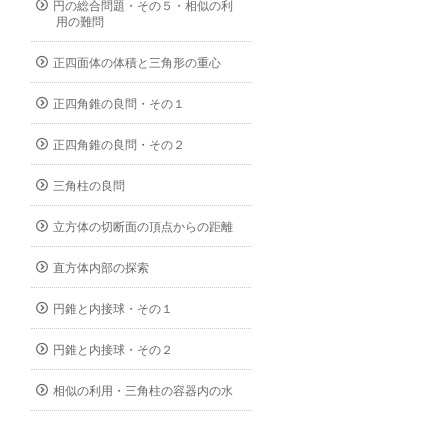
円の総合問題・その５・相似の利
用の難問
正四面体の体積と三角形の重心
正四角錐の良問・その１
正四角錐の良問・その２
三角柱の良問
立方体の切断面の頂点からの距離
直方体内部の探索
円錐と内接球・その１
円錐と内接球・その２
相似の利用・三角柱の容器内の水