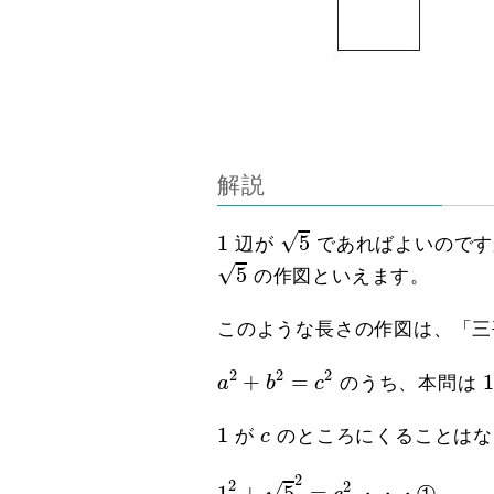
解説
5
1
√
1
5
辺が
であればよいのです
5
√
5
の作図といえます。
このような長さの作図は、「三
a
2
+
b
2
=
c
2
2
2
2
+
=
a
b
c
のうち、本問は
1
c
1
が
c
のところにくることはな
1
2
+
5
2
=
c
2
2
2
2
√
1
+
5
=