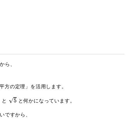
から、
平方の定理」を活用します。
5
1
√
1
5
と
と何かになっています。
いですから、