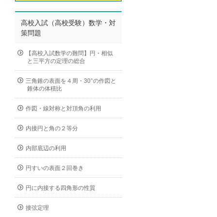
高校入試（高校受験）数学・対
策問題
【高校入試数学の難問】円・相似
と三平方の定理の総合
三角錐の表面を４周・30°の作図と
錐体の体積比
作図・線対称と対頂角の利用
内接円と角の２等分
内部底辺の利用
円すいの表面２回巻き
円に内接する四角形の性質
接弦定理