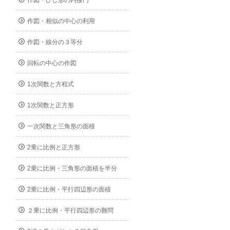
作図・ひし形の内接円
作図・相似の中心の利用
作図・線分の３等分
回転の中心の作図
1次関数と方程式
1次関数と正方形
一次関数と三角形の面積
2乗に比例と正方形
2乗に比例・三角形の面積を半分
2乗に比例・平行四辺形の面積
２乗に比例・平行四辺形の難問