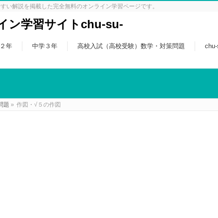
やすい解説を掲載した完全無料のオンライン学習ページです。
ン学習サイトchu-su-
２年
中学３年
高校入試（高校受験）数学・対策問題
chu
問題
»
作図・√５の作図