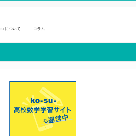
-su-について
コラム