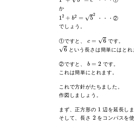
c
・・・①
か
1
2
+
b
2
=
5
2
2
2
2
√
1
+
=
5
b
・・・②
でしょう。
c
=
6
√
=
6
①ですと、
c
です。
6
√
6
という長さは簡単にはとれ
b
=
2
=
2
②ですと、
b
です。
これは簡単にとれます。
これで方針がたちました。
作図しましょう。
1
1
まず、正方形の
辺を延長し
2
2
そして、長さ
をコンパスを使