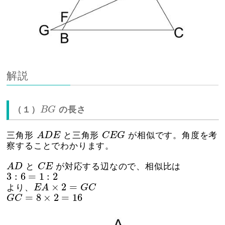
解説
B
G
（１）
の長さ
B
G
A
D
E
C
E
G
三角形
A
D
E
と三角形
C
E
G
が相似です。角度を考
察することでわかります。
A
D
C
E
A
D
と
C
E
が対応する辺なので、相似比は
3
:
6
=
1
:
2
3
:
6
=
1
:
2
E
A
×
2
=
G
C
×
2
=
より、
E
A
G
C
G
C
=
8
×
2
=
16
=
8
×
2
=
16
G
C