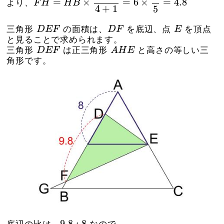
=
×
=
6
×
=
4.8
より、
F
H
H
B
4
+
1
5
D
E
F
D
F
E
三角形
D
E
F
の面積は、
D
F
を底辺、点
E
を頂点
と見ることで求められます。
A
H
E
D
E
F
三角形
D
E
F
は正三角形
A
H
E
と高さの等しい三
角形です。
9.8
:
8