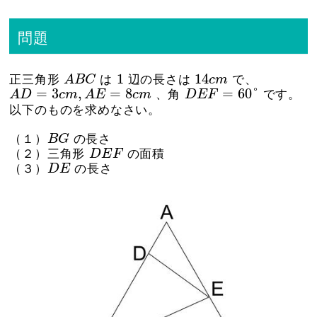
問題
A
B
C
1
14
c
m
1
14
正三角形
A
B
C
は
辺の長さは
c
m
で、
A
D
=
3
c
m
,
A
E
=
8
c
m
D
E
F
=
60
°
=
3
,
=
8
=
60
°
A
D
c
m
A
E
c
m
、角
D
E
F
です。
以下のものを求めなさい。
B
G
（１）
B
G
の長さ
D
E
F
（２）三角形
D
E
F
の面積
D
E
（３）
D
E
の長さ