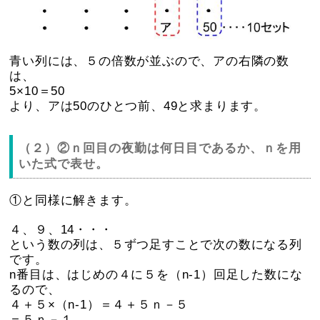
青い列には、５の倍数が並ぶので、アの右隣の数
は、
5×10＝50
より、アは50のひとつ前、49と求まります。
（２）②ｎ回目の夜勤は何日目であるか、ｎを用
いた式で表せ。
①と同様に解きます。
４、９、14・・・
という数の列は、５ずつ足すことで次の数になる列
です。
n番目は、はじめの４に５を（n-1）回足した数にな
るので、
４＋５×（n-1）＝４＋５ｎ－５
＝５ｎ－１