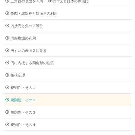
三角錐の表面を４周・30°の作図と錐体の体積比
作図・線対称と対頂角の利用
内接円と角の２等分
内部底辺の利用
円すいの表面２回巻き
円に内接する四角形の性質
接弦定理
規則性・その１
規則性・その２
規則性・その３
規則性・その４