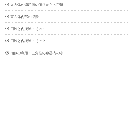
立方体の切断面の頂点からの距離
直方体内部の探索
円錐と内接球・その１
円錐と内接球・その２
相似の利用・三角柱の容器内の水