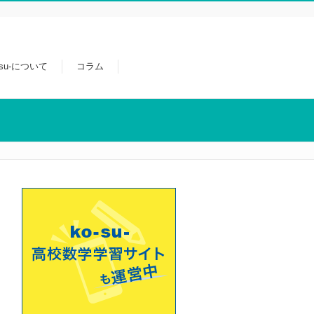
-su-について
コラム