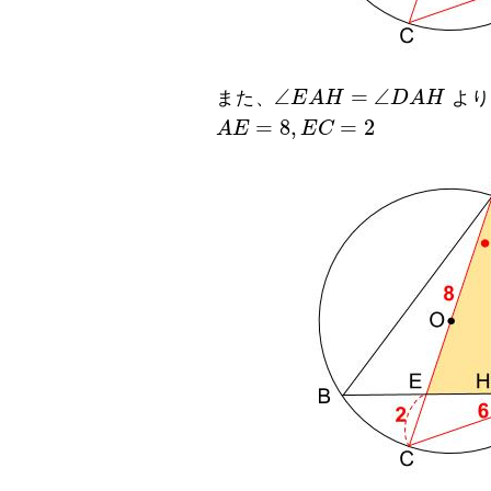
∠
E
A
H
=
∠
D
A
H
∠
=
∠
また、
E
A
H
D
A
H
より
A
E
=
8
,
E
C
=
2
=
8
,
=
2
A
E
E
C