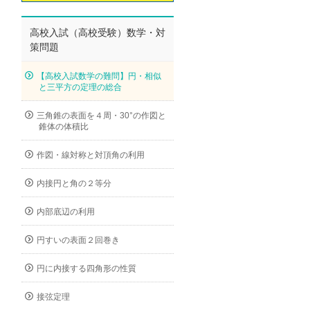
高校入試（高校受験）数学・対
策問題
【高校入試数学の難問】円・相似
と三平方の定理の総合
三角錐の表面を４周・30°の作図と
錐体の体積比
作図・線対称と対頂角の利用
内接円と角の２等分
内部底辺の利用
円すいの表面２回巻き
円に内接する四角形の性質
接弦定理