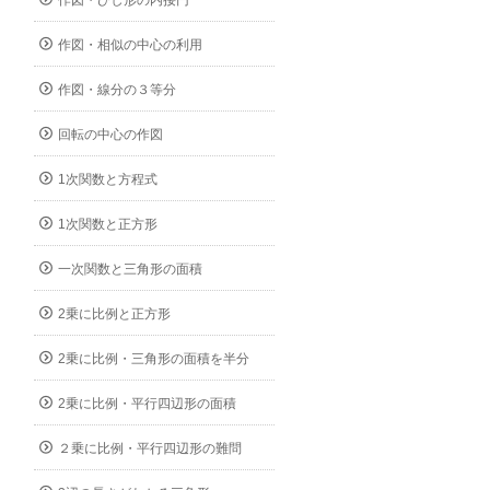
作図・ひし形の内接円
作図・相似の中心の利用
作図・線分の３等分
回転の中心の作図
1次関数と方程式
1次関数と正方形
一次関数と三角形の面積
2乗に比例と正方形
2乗に比例・三角形の面積を半分
2乗に比例・平行四辺形の面積
２乗に比例・平行四辺形の難問