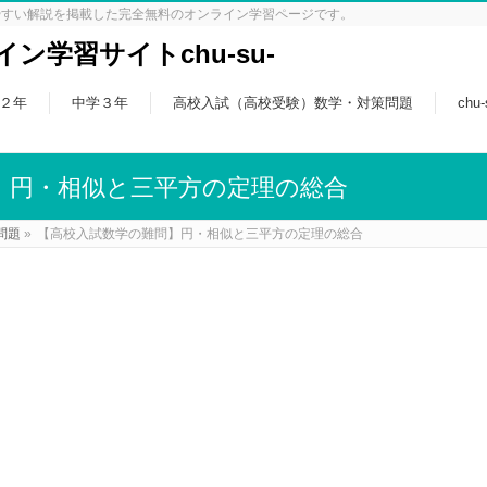
やすい解説を掲載した完全無料のオンライン学習ページです。
ン学習サイトchu-su-
２年
中学３年
高校入試（高校受験）数学・対策問題
chu
】円・相似と三平方の定理の総合
問題
»
【高校入試数学の難問】円・相似と三平方の定理の総合