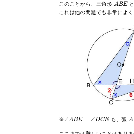
A
B
E
このことから、三角形
A
B
E
と
これは他の問題でも非常によく
∠
A
B
E
=
∠
D
C
E
A
∠
=
∠
※
A
B
E
D
C
E
も、弧
A
ここまでは難しいことはありま