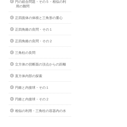
円の総合問題・その５・相似の利
用の難問
正四面体の体積と三角形の重心
正四角錐の良問・その１
正四角錐の良問・その２
三角柱の良問
立方体の切断面の頂点からの距離
直方体内部の探索
円錐と内接球・その１
円錐と内接球・その２
相似の利用・三角柱の容器内の水