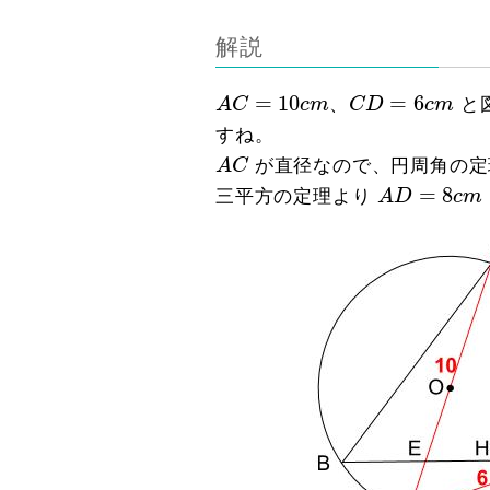
解説
A
C
=
10
c
m
C
D
=
6
c
m
=
10
=
6
A
C
c
m
、
C
D
c
m
と
すね。
A
C
A
C
が直径なので、円周角の定
A
D
=
8
c
m
=
8
三平方の定理より
A
D
c
m