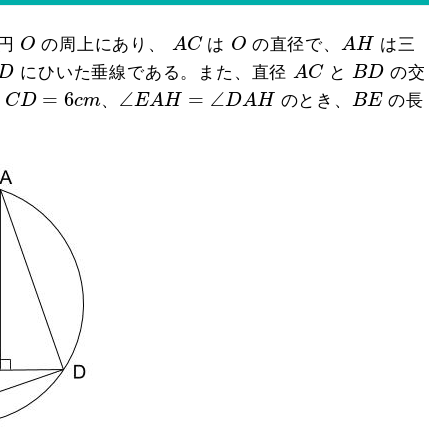
O
A
C
O
A
H
円
O
の周上にあり、
A
C
は
O
の直径で、
A
H
は三
A
C
D
B
D
D
にひいた垂線である。また、直径
A
C
と
B
D
の交
C
D
=
6
c
m
∠
E
A
H
=
∠
D
A
H
B
E
=
6
∠
=
∠
、
C
D
c
m
、
E
A
H
D
A
H
のとき、
B
E
の長