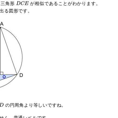
D
C
E
三角形
D
C
E
が相似であることがわかります。
出る図形です。
D
D
の円周角より等しいですね。
せん。普通レベルです。