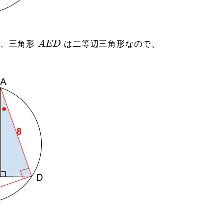
A
E
D
、三角形
A
E
D
は二等辺三角形なので、