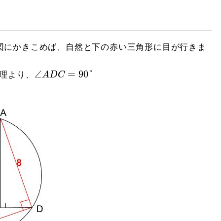
図にかきこめば、自然と下の赤い三角形に目が行きま
∠
A
D
C
=
90
°
∠
=
90
°
理より、
A
D
C