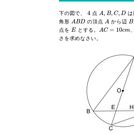
A
,
B
,
C
,
D
4
4
,
,
,
下の図で、
点
A
B
C
D
は
A
B
D
A
B
角形
A
B
D
の頂点
A
から辺
B
A
C
=
10
c
m
E
=
10
点を
E
とする。
A
C
c
m
さを求めなさい。