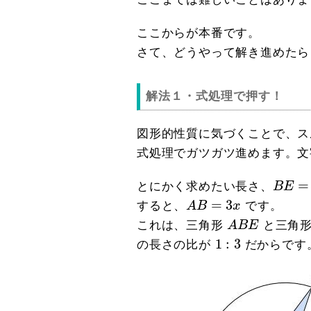
ここからが本番です。
さて、どうやって解き進めたら
解法１・式処理で押す！
図形的性質に気づくことで、ス
式処理でガツガツ進めます。文
B
E
=
x
=
とにかく求めたい長さ、
B
E
A
B
=
3
x
=
3
すると、
A
B
x
です。
A
B
E
これは、三角形
A
B
E
と三角
1
:
3
1
:
3
の長さの比が
だからです