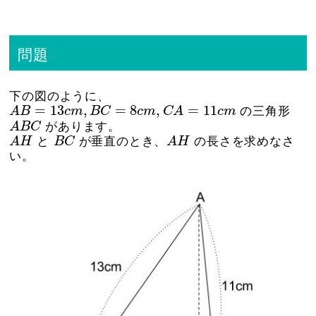
問題
下の図のように、
A
B
=
13
c
m
,
B
C
=
8
c
m
,
C
A
=
11
c
m
=
13
,
=
8
,
=
11
A
B
c
m
B
C
c
m
C
A
c
m
の三角形
A
B
C
A
B
C
があります。
A
H
B
C
A
H
A
H
と
B
C
が垂直のとき、
A
H
の長さを求めなさ
い。