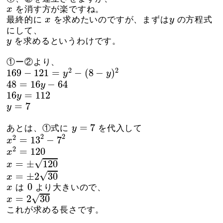
x
x
を消す方が楽ですね。
x
y
最終的に
x
を求めたいのですが、まずは
y
の方程式
にして、
y
y
を求めるというわけです。
①ー②より、
169
−
121
=
y
2
−
(
8
−
y
)
2
2
2
169
−
121
=
−
(
8
−
)
y
y
48
=
16
y
−
64
48
=
16
−
64
y
16
y
=
112
16
=
112
y
y
=
7
=
7
y
y
=
7
=
7
あとは、①式に
y
を代入して
x
2
=
13
2
−
7
2
2
2
2
=
13
−
7
x
x
2
=
120
2
=
120
x
x
=
±
120
√
=
±
120
x
x
=
±
2
30
√
=
±
2
30
x
0
x
0
x
は
より大きいので、
x
=
2
30
√
=
2
30
x
これが求める長さです。