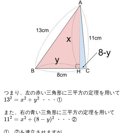
つまり、左の赤い三角形に三平方の定理を用いて
13
2
=
x
2
+
y
2
2
2
2
13
=
+
x
y
・・・①
また、右の青い三角形に三平方の定理を用いて
11
2
=
x
2
+
(
8
−
y
)
2
2
2
2
11
=
+
(
8
−
)
x
y
・・・②
①、②を連立させますが、