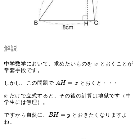
解説
x
中学数学において、求めたいものを
x
とおくことが
常套手段です。
A
H
=
x
=
しかし、この問題で
A
H
x
とおくと・・・
x
x
だけで立式すると、その後の計算は地獄です（中
学生には無理）。
B
H
=
y
=
ですから自然に、
B
H
y
とおきたくなりますよ
ね。