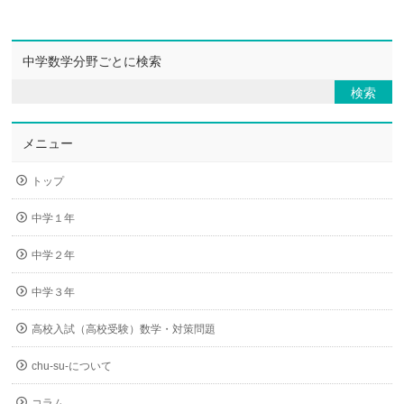
中学数学分野ごとに検索
メニュー
トップ
中学１年
中学２年
中学３年
高校入試（高校受験）数学・対策問題
chu-su-について
コラム