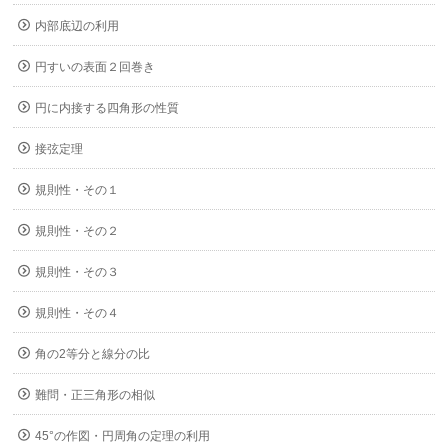
内部底辺の利用
円すいの表面２回巻き
円に内接する四角形の性質
接弦定理
規則性・その１
規則性・その２
規則性・その３
規則性・その４
角の2等分と線分の比
難問・正三角形の相似
45°の作図・円周角の定理の利用