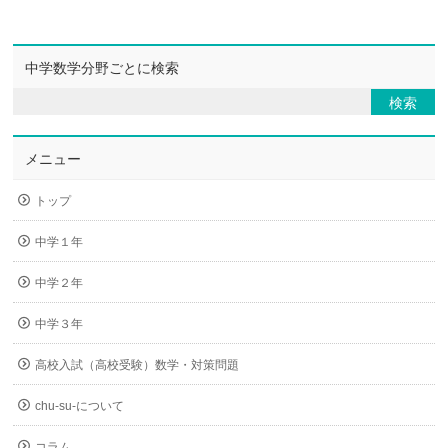
中学数学分野ごとに検索
メニュー
トップ
中学１年
中学２年
中学３年
高校入試（高校受験）数学・対策問題
chu-su-について
コラム