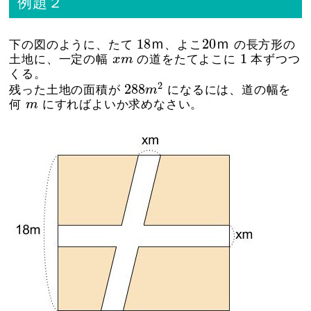
例題２
18
ｍ
20
ｍ
18
ｍ
20
ｍ
下の図のように、たて
、よこ
の長方形の
1
x
m
1
土地に、一定の幅
x
m
の道をたてよこに
本ずつつ
くる。
288
m
2
2
288
残った土地の面積が
m
になるには、道の幅を
m
何
m
にすればよいか求めなさい。