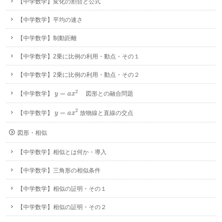
【中学数学】変化の割合と公式
【中学数学】平均の速さ
【中学数学】制動距離
【中学数学】2乗に比例の利用・動点・その１
【中学数学】2乗に比例の利用・動点・その２
y
=
a
x
2
2
=
【中学数学】
図形との融合問題
y
a
x
y
=
a
x
2
2
=
【中学数学】
放物線と直線の交点
y
a
x
図形・相似
【中学数学】相似とは何か・導入
【中学数学】三角形の相似条件
【中学数学】相似の証明・その１
【中学数学】相似の証明・その２