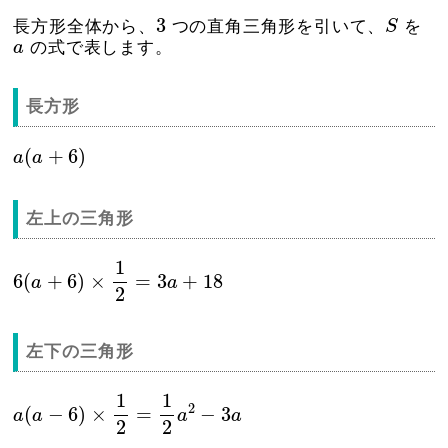
S
3
3
長方形全体から、
つの直角三角形を引いて、
S
を
a
a
の式で表します。
長方形
a
(
a
+
6
)
(
+
6
)
a
a
左上の三角形
6
(
a
+
6
)
×
1
2
=
3
a
+
18
1
6
(
+
6
)
×
=
3
+
18
a
a
2
左下の三角形
a
(
a
−
6
)
×
1
2
=
1
2
a
2
−
3
a
1
1
2
(
−
6
)
×
=
−
3
a
a
a
a
2
2