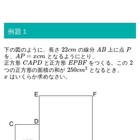
例題１
A
B
22
c
m
P
22
下の図のように、長さ
c
m
の線分
A
B
上に点
P
A
P
=
x
c
m
=
を、
A
P
x
c
m
となるようにとり、
C
A
P
D
2
E
P
B
F
2
正方形
C
A
P
D
と正方形
E
P
B
F
をつくる。この
250
c
m
2
2
250
つの正方形の面積の和が
c
m
となるとき、
x
x
はいくらか求めなさい。