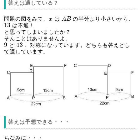
答えは適している？
A
B
x
問題の図をみて、
x
は
A
B
の半分より小さいから、
13
13
は不適！
と思ってしまいましたか？
そんことはありませんよ。
9
13
9
13
と
、対称になっています。どちらも答えとし
て適しています。
答えは予想できる・・・
ちなみに・・・