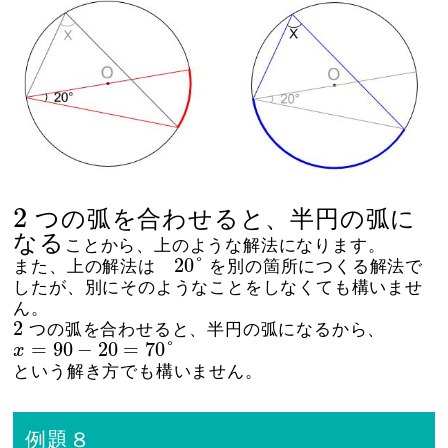
2
2
つの弧を合わせると、半円の弧に
なる
ことから、上のような解法になります。
20
°
20
°
また、上の解法は
を別の箇所につくる解法で
したが、別にそのようなことをしなくても構いませ
ん。
2
2
つの弧を合わせると、半円の弧になるから、
x
=
90
−
20
=
70
°
=
90
−
20
=
70
°
x
という解き方でも構いません。
例題８