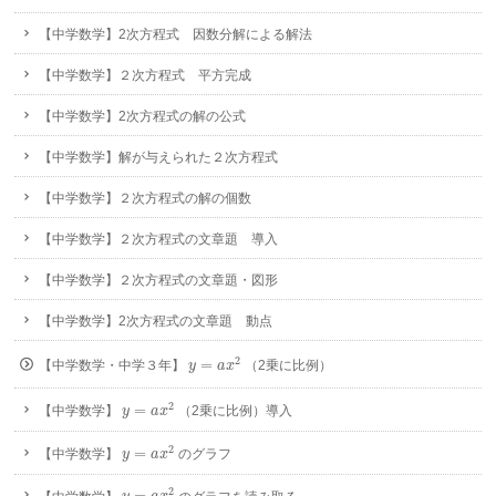
【中学数学】2次方程式 因数分解による解法
【中学数学】２次方程式 平方完成
【中学数学】2次方程式の解の公式
【中学数学】解が与えられた２次方程式
【中学数学】２次方程式の解の個数
【中学数学】２次方程式の文章題 導入
【中学数学】２次方程式の文章題・図形
【中学数学】2次方程式の文章題 動点
y
=
a
x
2
2
=
【中学数学・中学３年】
（2乗に比例）
y
a
x
y
=
a
x
2
2
=
【中学数学】
（2乗に比例）導入
y
a
x
y
=
a
x
2
2
=
【中学数学】
のグラフ
y
a
x
y
=
a
x
2
2
=