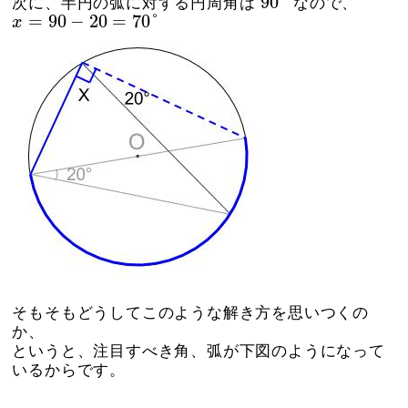
90
°
次に、半円の弧に対する円周角は
なので、
x
=
90
−
20
=
70
°
=
90
−
20
=
70
°
x
そもそもどうしてこのような解き方を思いつくの
か、
というと、注目すべき角、弧が下図のようになって
いるからです。