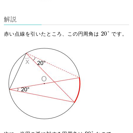
解説
20
°
20
°
赤い点線を引いたところ、この円周角は
です。
90
°