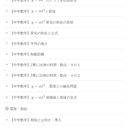
【中学数学】
のグラフを読み取る
y
a
x
y
=
a
x
2
2
=
【中学数学】
と変域
y
a
x
y
=
a
x
2
2
=
【中学数学】
変化の割合の意味
y
a
x
【中学数学】変化の割合と公式
【中学数学】平均の速さ
【中学数学】制動距離
【中学数学】2乗に比例の利用・動点・その１
【中学数学】2乗に比例の利用・動点・その２
y
=
a
x
2
2
=
【中学数学】
図形との融合問題
y
a
x
y
=
a
x
2
2
=
【中学数学】
放物線と直線の交点
y
a
x
図形・相似
【中学数学】相似とは何か・導入