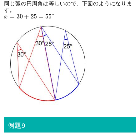
同じ弧の円周角は等しいので、下図のようになりま
す。
x
=
30
+
25
=
55
°
=
30
+
25
=
55
°
x
例題9