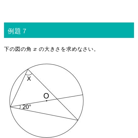
例題７
x
下の図の角
x
の大きさを求めなさい。