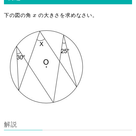
x
下の図の角
x
の大きさを求めなさい。
解説