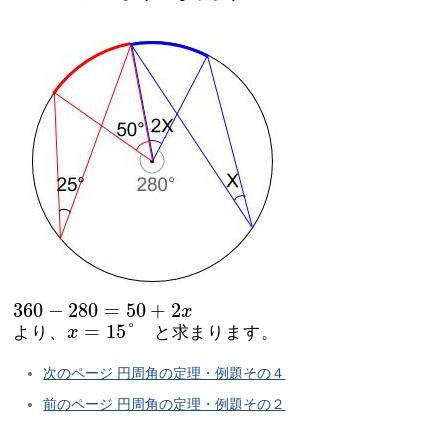
360
−
280
=
50
+
2
x
360
−
280
=
50
+
2
x
x
=
15
°
=
15
°
より、
x
と求まります。
次のページ 円周角の定理・例題その４
前のページ 円周角の定理・例題その２