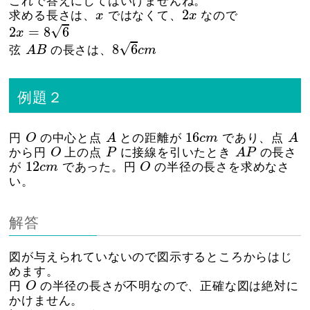
これで答えにしてはいけませんね。
2
x
x
2
求める長さは、
x
ではなくて、
x
なので
2
x
=
8
6
√
2
=
8
6
x
8
6
c
m
A
B
√
8
6
弦
A
B
の長さは、
c
m
例題２
O
A
A
16
c
m
16
円
O
の中心と点
A
との距離が
c
m
であり、点
A
O
A
P
P
から円
O
上の点
P
に接線を引いたとき
A
P
の長さ
O
12
c
m
12
が
c
m
であった。円
O
の半径の長さを求めなさ
い。
解答
図が与えられていないので図示するところからはじ
めます。
O
円
O
の半径の長さが不明なので、正確な図は絶対に
かけません。