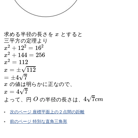
x
求める半径の長さを
x
とすると
三平方の定理より
x
2
+
12
2
=
16
2
2
2
2
+
12
=
16
x
x
2
+
144
=
256
2
+
144
=
256
x
x
2
=
112
2
=
112
x
x
=
±
112
√
=
±
112
x
=
±
4
7
√
=
±
4
7
x
x
の値は明らかに正なので、
x
=
4
7
√
=
4
7
x
4
7
c
m
O
√
4
7
よって、円
O
の半径の長さは、
c
m
次のページ 座標平面上の２点間の距離
前のページ 特別な直角三角形