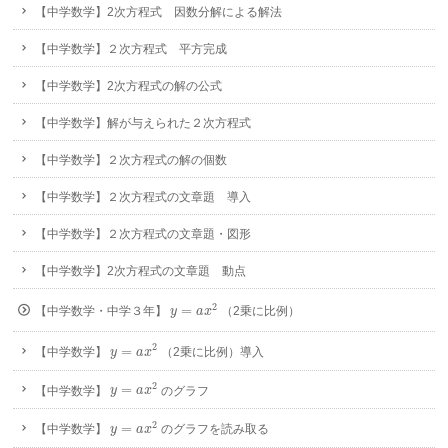
【中学数学】2次方程式 因数分解による解法
【中学数学】２次方程式 平方完成
【中学数学】2次方程式の解の公式
【中学数学】解が与えられた２次方程式
【中学数学】２次方程式の解の個数
【中学数学】２次方程式の文章題 導入
【中学数学】２次方程式の文章題・図形
【中学数学】2次方程式の文章題 動点
y
=
a
x
2
2
=
【中学数学・中学３年】
（2乗に比例）
y
a
x
y
=
a
x
2
2
=
【中学数学】
（2乗に比例）導入
y
a
x
y
=
a
x
2
2
=
【中学数学】
のグラフ
y
a
x
y
=
a
x
2
2
=
【中学数学】
のグラフを読み取る
y
a
x