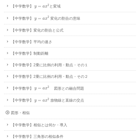
y
=
a
x
2
2
=
【中学数学】
と変域
y
a
x
y
=
a
x
2
2
=
【中学数学】
変化の割合の意味
y
a
x
【中学数学】変化の割合と公式
【中学数学】平均の速さ
【中学数学】制動距離
【中学数学】2乗に比例の利用・動点・その１
【中学数学】2乗に比例の利用・動点・その２
y
=
a
x
2
2
=
【中学数学】
図形との融合問題
y
a
x
y
=
a
x
2
2
=
【中学数学】
放物線と直線の交点
y
a
x
図形・相似
【中学数学】相似とは何か・導入
【中学数学】三角形の相似条件