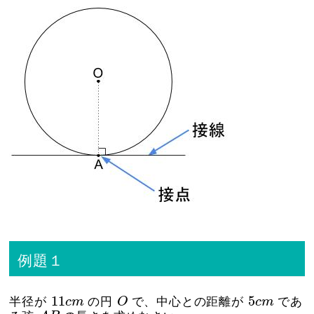
例題１
O
11
c
m
5
c
m
11
5
半径が
c
m
の円
O
で、中心との距離が
c
m
であ
A
B