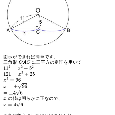
図示ができれば簡単です。
O
A
C
三角形
O
A
C
に三平方の定理を用いて
11
2
=
x
2
+
5
2
2
2
2
11
=
+
5
x
121
=
x
2
+
25
2
121
=
+
25
x
x
2
=
96
2
=
96
x
x
=
±
96
√
=
±
96
x
=
±
4
6
√
=
±
4
6
x
x
の値は明らかに正なので、
x
=
4
6
√
=
4
6
x