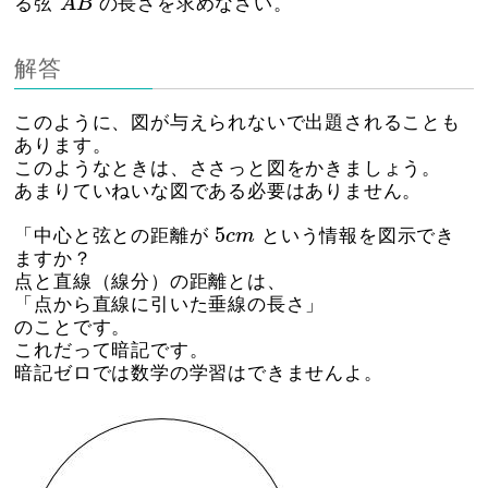
る弦
A
B
の長さを求めなさい。
解答
このように、図が与えられないで出題されることも
あります。
このようなときは、ささっと図をかきましょう。
あまりていねいな図である必要はありません。
5
c
m
5
「中心と弦との距離が
c
m
という情報を図示でき
ますか？
点と直線（線分）の距離とは、
「点から直線に引いた垂線の長さ」
のことです。
これだって暗記です。
暗記ゼロでは数学の学習はできませんよ。