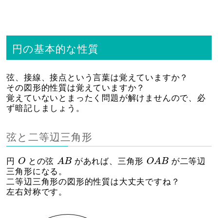
円の基本的な性質
弦、接線、接点という言葉は覚えていますか？
その図形的性質は覚えていますか？
覚えていないとまったく問題が解けませんので、必
ず暗記しましょう。
弦と二等辺三角形
O
A
B
O
A
B
円
O
との弦
A
B
があれば、三角形
O
A
B
が二等辺
三角形になる。
二等辺三角形の図形的性質は大丈夫ですね？
左右対称です。