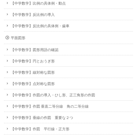
【中学数学】比例の具体例・動点
【中学数学】反比例の導入
【中学数学】反比例の具体例・歯車
平面図形
【中学数学】図形用語の確認
【中学数学】円とおうぎ形
【中学数学】線対称な図形
【中学数学】点対称な図形
【中学数学】作図の導入・ひし形、正三角形の作図
【中学数学】作図 垂直二等分線 角の二等分線
【中学数学】垂線の作図 重要な２つ
【中学数学】作図 平行線・正方形