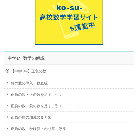
中学1年数学の解説
【中学1年】正負の数
負の数の導入・数直線
正負の数・正の数を足す、引く
正負の数・負の数を足す、引く
正負の数の加減のまとめ
正負の数 かけ算・わり算・累乗