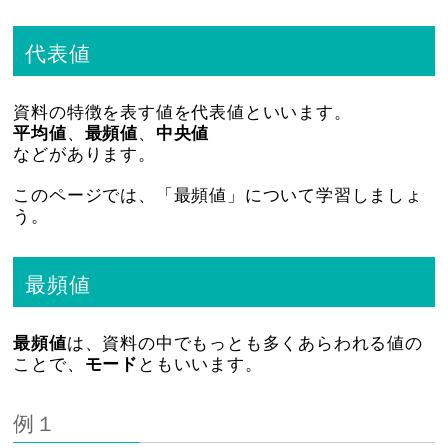
代表値
資料の特徴を表す値を代表値といいます。
平均値
、
最頻値
、
中央値
などがあります。
このページでは、「最頻値」について学習しましょ
う。
最頻値
最頻値
は、資料の中でもっとも多くあらわれる値の
ことで、
モード
ともいいます。
例１