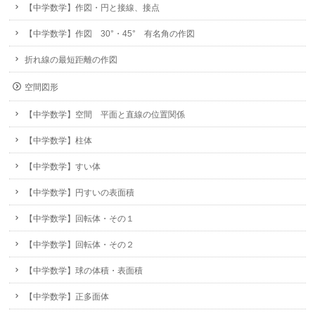
【中学数学】作図・円と接線、接点
【中学数学】作図 30°・45° 有名角の作図
折れ線の最短距離の作図
空間図形
【中学数学】空間 平面と直線の位置関係
【中学数学】柱体
【中学数学】すい体
【中学数学】円すいの表面積
【中学数学】回転体・その１
【中学数学】回転体・その２
【中学数学】球の体積・表面積
【中学数学】正多面体