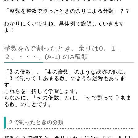
「整数を整数で割ったときの余りによる分類」？？
わかりにくいですね。具体例で説明していきます
よ！
整数をAで割ったとき、余りは0、１，
２、・・・、(A-1) のA種類
3
4
3
4
「
の倍数」、「
の倍数」のような総称の他に、
3
1
3
1
「
で割って
あまる数」のような総称もありま
す。
これらを一括して学習します。
0
n
n
0
ちなみに、「
n
の倍数」とは、「
n
で割って
あま
る数」のことです。
２で割ったときの分類
2
0
1