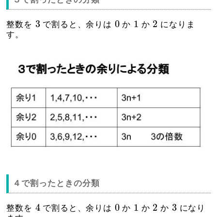
3
0
1
2
3
0
1
2
整数を
で割ると、余りは
か
か
になりま
す。
４で割ったときの分類
4
0
1
2
3
4
0
1
2
3
整数を
で割ると、余りは
か
か
か
になり