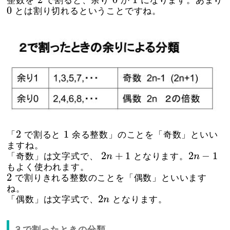
2
0
1
整数を
で割ると、余り
か
になります。あまり
0
0
とは割り切れるということですね。
2
1
2
1
「
で割ると
余る整数」のことを「奇数」といい
ますね。
2
n
+
1
2
n
−
1
2
+
1
2
−
1
「奇数」は文字式で、
n
となります。
n
もよく使われます。
2
2
で割りきれる整数のことを「偶数」といいます
ね。
2
n
2
「偶数」は文字式で、
n
となります。
３で割ったときの分類