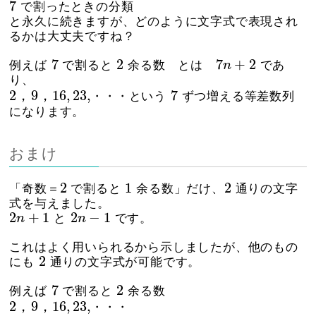
7
7
で割ったときの分類
と永久に続きますが、どのように文字式で表現され
るかは大丈夫ですね？
7
2
7
n
+
2
7
2
7
+
2
例えば
で割ると
余る数 とは
n
であ
り、
2
，
9
，
16
,
23
,
7
2
，
9
，
16
,
23
,
7
・・・という
ずつ増える等差数列
になります。
おまけ
2
1
2
2
1
2
「奇数＝
で割ると
余る数」だけ、
通りの文字
式を与えました。
2
n
+
1
2
n
−
1
2
+
1
2
−
1
n
と
n
です。
これはよく用いられるから示しましたが、他のもの
2
2
にも
通りの文字式が可能です。
7
2
7
2
例えば
で割ると
余る数
2
，
9
，
16
,
23
,
2
，
9
，
16
,
23
,
・・・