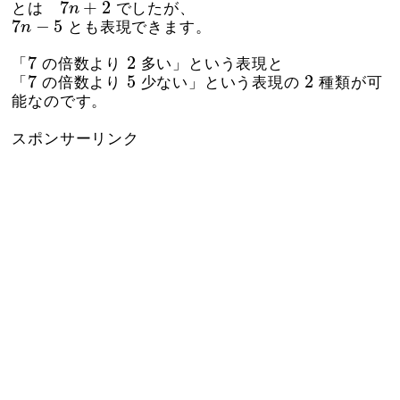
7
n
+
2
7
+
2
とは
n
でしたが、
7
n
−
5
7
−
5
n
とも表現できます。
7
2
7
2
「
の倍数より
多い」という表現と
7
5
2
7
5
2
「
の倍数より
少ない」という表現の
種類が可
能なのです。
スポンサーリンク