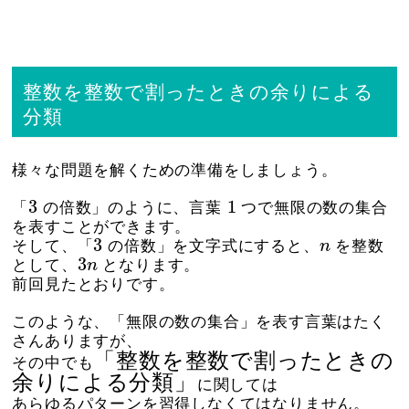
整数を整数で割ったときの余りによる
分類
様々な問題を解くための準備をしましょう。
3
1
3
1
「
の倍数」のように、言葉
つで無限の数の集合
を表すことができます。
3
n
3
そして、「
の倍数」を文字式にすると、
n
を整数
3
n
3
として、
n
となります。
前回見たとおりです。
このような、「無限の数の集合」を表す言葉はたく
さんありますが、
「整数を整数で割ったときの
その中でも
余りによる分類」
に関しては
あらゆるパターンを習得しなくてはなりません。