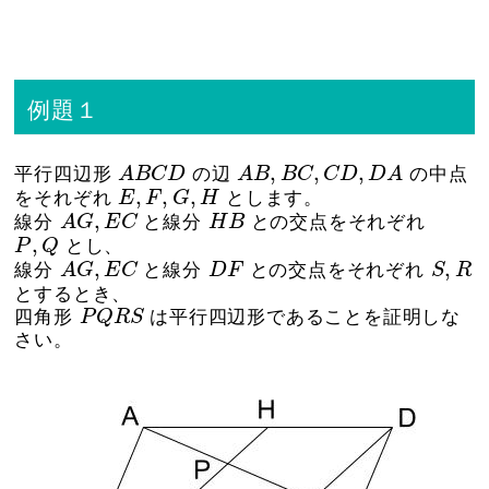
例題１
A
B
C
D
A
B
,
B
C
,
C
D
,
D
A
,
,
,
平行四辺形
A
B
C
D
の辺
A
B
B
C
C
D
D
A
の中点
E
,
F
,
G
,
H
,
,
,
をそれぞれ
E
F
G
H
とします。
A
G
,
E
C
H
B
,
線分
A
G
E
C
と線分
H
B
との交点をそれぞれ
P
,
Q
,
P
Q
とし、
A
G
,
E
C
S
,
R
D
F
,
,
線分
A
G
E
C
と線分
D
F
との交点をそれぞれ
S
R
とするとき、
P
Q
R
S
四角形
P
Q
R
S
は平行四辺形であることを証明しな
さい。