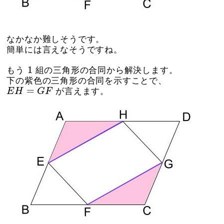
なかなか難しそうです。
簡単には言えなそうですね。
1
1
もう
組の三角形の合同から解決します。
下の紫色の三角形の合同を示すことで、
E
H
=
G
F
=
E
H
G
F
が言えます。