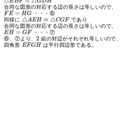
△
≡
△
E
B
F
G
D
H
合同な図形の対応する辺の長さは等しいので、
F
E
=
H
G
=
F
E
H
G
・・・⑥
△
A
E
H
≡
△
C
G
F
△
≡
△
同様に
A
E
H
C
G
F
であり
合同な図形の対応する辺の長さは等しいので、
E
H
=
G
F
=
E
H
G
F
・・・⑦
2
2
⑥、⑦より、
組の対辺がそれぞれ等しいので、
E
F
G
H
四角形
E
F
G
H
は平行四辺形である。