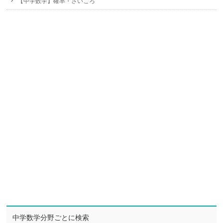
【中学数学】確率・さいころ
中学数学分野ごとに検索