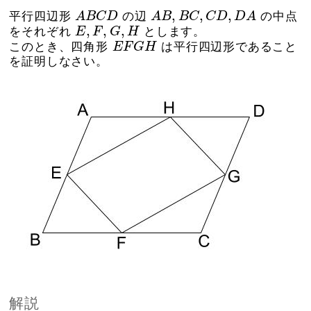
A
B
C
D
A
B
,
B
C
,
C
D
,
D
A
,
,
,
平行四辺形
A
B
C
D
の辺
A
B
B
C
C
D
D
A
の中点
E
,
F
,
G
,
H
,
,
,
をそれぞれ
E
F
G
H
とします。
E
F
G
H
このとき、四角形
E
F
G
H
は平行四辺形であること
を証明しなさい。
解説