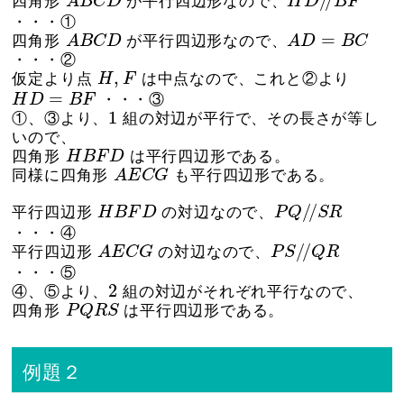
/
/
四角形
A
B
C
D
が平行四辺形なので、
H
D
B
F
・・・①
A
B
C
D
A
D
=
B
C
=
四角形
A
B
C
D
が平行四辺形なので、
A
D
B
C
・・・②
H
,
F
,
仮定より点
H
F
は中点なので、これと②より
H
D
=
B
F
=
H
D
B
F
・・・③
1
1
①、③より、
組の対辺が平行で、その長さが等し
いので、
H
B
F
D
四角形
H
B
F
D
は平行四辺形である。
A
E
C
G
同様に四角形
A
E
C
G
も平行四辺形である。
P
Q
/
/
S
R
H
B
F
D
/
/
平行四辺形
H
B
F
D
の対辺なので、
P
Q
S
R
・・・④
A
E
C
G
P
S
/
/
Q
R
/
/
平行四辺形
A
E
C
G
の対辺なので、
P
S
Q
R
・・・⑤
2
2
④、⑤より、
組の対辺がそれぞれ平行なので、
P
Q
R
S
四角形
P
Q
R
S
は平行四辺形である。
例題２