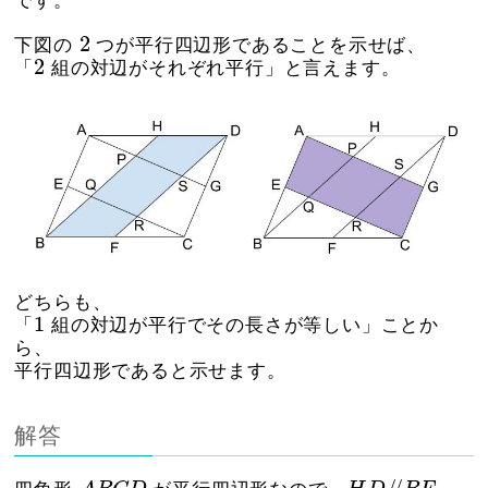
です。
2
2
下図の
つが平行四辺形であることを示せば、
2
2
「
組の対辺がそれぞれ平行」と言えます。
どちらも、
1
1
「
組の対辺が平行でその長さが等しい」ことか
ら、
平行四辺形であると示せます。
解答
A
B
C
D
H
D
/
/
B
F