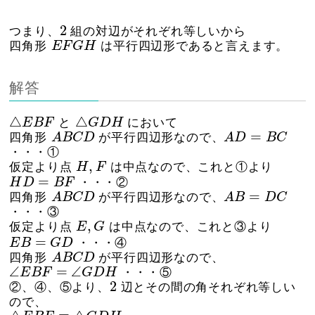
2
2
つまり、
組の対辺がそれぞれ等しいから
E
F
G
H
四角形
E
F
G
H
は平行四辺形であると言えます。
解答
△
G
D
H
△
E
B
F
△
△
E
B
F
と
G
D
H
において
A
B
C
D
A
D
=
B
C
=
四角形
A
B
C
D
が平行四辺形なので、
A
D
B
C
・・・①
H
,
F
,
仮定より点
H
F
は中点なので、これと①より
H
D
=
B
F
=
H
D
B
F
・・・②
A
B
C
D
A
B
=
D
C
=
四角形
A
B
C
D
が平行四辺形なので、
A
B
D
C
・・・③
E
,
G
,
仮定より点
E
G
は中点なので、これと③より
E
B
=
G
D
=
E
B
G
D
・・・④
A
B
C
D
四角形
A
B
C
D
が平行四辺形なので、
∠
E
B
F
=
∠
G
D
H
∠
=
∠
E
B
F
G
D
H
・・・⑤
2
2
②、④、⑤より、
辺とその間の角それぞれ等しい
ので、
△
E
B
F
≡
△
G
D
H