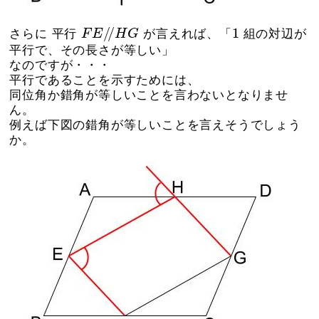
F
E
/
/
H
G
1
/
/
1
さらに 平行
F
E
H
G
が言えれば、「
組の対辺が
平行で、その長さが等しい」
なのですが・・・
平行であることを示すためには、
同位角か錯角が等しいことを言わないとなりませ
ん。
例えば下図の錯角が等しいことを言えそうでしょう
か。