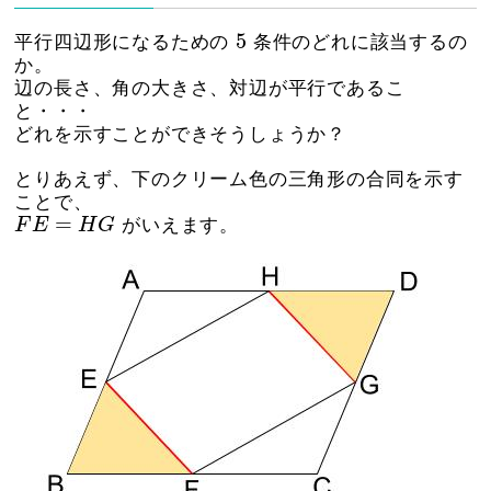
5
5
平行四辺形になるための
条件のどれに該当するの
か。
辺の長さ、角の大きさ、対辺が平行であるこ
と・・・
どれを示すことができそうしょうか？
とりあえず、下のクリーム色の三角形の合同を示す
ことで、
F
E
=
H
G
=
F
E
H
G
がいえます。